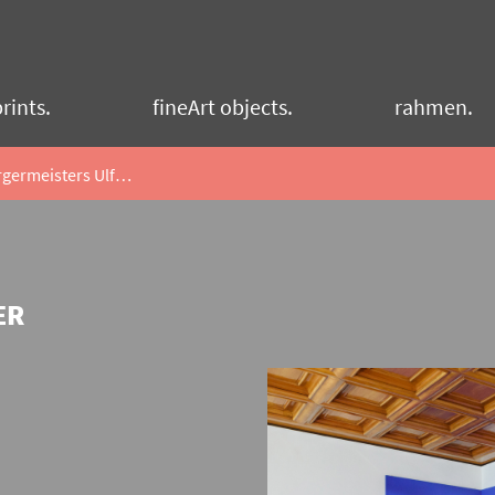
rints.
fineArt objects.
rahmen.
Büro des Kieler Oberbürgermeisters Ulf Kämpfer
ER