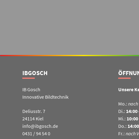
IBGOSCH
ÖFFNU
IB Gosch
Unsere K
Innovative Bildtechnik
Mo.:
nach
Deliusstr. 7
Di.:
14:00 
24114 Kiel
Mi.:
10:00 
info@ibgosch.de
Do.:
14:00
0431 / 94 54 0
Fr.:
nach 