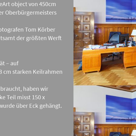
neArt object von 450cm
ler Oberbürgermeisters
otografen Tom Körber
itsamt der größten Werft
ät – auf
 3 cm starken Keilrahmen
braucht, haben wir
ke Teil misst 150 x
 wurde über Eck gehängt.