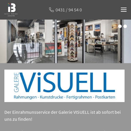
IB
0431 / 94 54 0
Gosch
-
Slider
fineArt
prints
&
Einrahmungen
Der Einrahmunsservice der Galerie VISUELL ist ab sofort bei
uns zu finden!