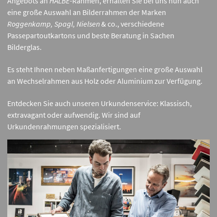
Angebots an
HALBE
-Rahmen, erhalten Sie bei uns nun auch
eine große Auswahl an Bilderrahmen der Marken
Roggenkamp, Spagl, Nielsen
& co., verschiedene
Passepartoutkartons und beste Beratung in Sachen
Bilderglas.
Es steht Ihnen neben Maßanfertigungen eine große Auswahl
an Wechselrahmen aus Holz oder Aluminium zur Verfügung.
Entdecken Sie auch unseren Urkundenservice: Klassisch,
extravagant oder aufwendig. Wir sind auf
Urkundenrahmungen spezialisiert.