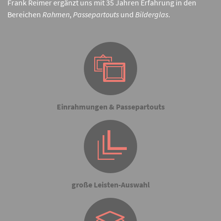
Frank Reimer ergänzt uns mit 35 Jahren Erfahrung in den
Bereichen
Rahmen
,
Passepartouts
und
Bilderglas
.
Einrahmungen & Passepartouts
große Leisten-Auswahl