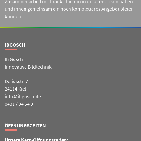
Zusammenarbeit mit Frank, ihn nun in unserem Team haben
und Ihnen gemeinsam ein noch kompletteres Angebot bieten
können.
IBGOSCH
IB Gosch
Innovative Bildtechnik
Deliusstr. 7
24114 Kiel
info@ibgosch.de
0431 / 94 54 0
ÖFFNUNGSZEITEN
Unsere Kern-Öffnungszeiten: