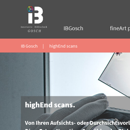
IB
Gosch
-
IBGosch
fineArt p
fineArt
prints
&
IB Gosch
|
highEnd scans
Einrahmungen
Slider
highEnd scans.
Von Ihren Aufsichts- oder Durchsichtsvor