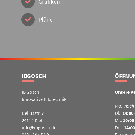
Grafiken
Pläne
IBGOSCH
ÖFFNU
IB Gosch
Unsere K
Innovative Bildtechnik
Mo.:
nach
Deliusstr. 7
Di.:
14:00 
24114 Kiel
Mi.:
10:00 
info@ibgosch.de
Do.:
14:00
0431 / 94 54 0
Fr.:
nach 